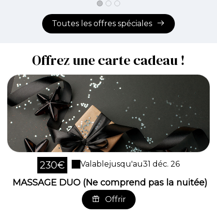
Toutes les offres spéciales
Offrez une carte cadeau !
230€
Valable
jusqu'au
31 déc. 26
MASSAGE DUO (Ne comprend pas la nuitée)
Offrir