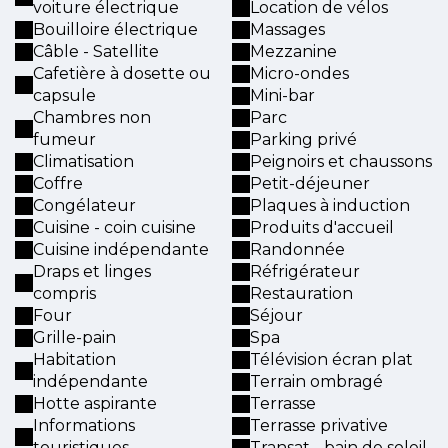
voiture électrique
Location de vélos
Bouilloire électrique
Massages
Câble - Satellite
Mezzanine
Cafetière à dosette ou
Micro-ondes
capsule
Mini-bar
Chambres non
Parc
fumeur
Parking privé
Climatisation
Peignoirs et chaussons
Coffre
Petit-déjeuner
Congélateur
Plaques à induction
Cuisine - coin cuisine
Produits d'accueil
Cuisine indépendante
Randonnée
Draps et linges
Réfrigérateur
compris
Restauration
Four
Séjour
Grille-pain
Spa
Habitation
Télévision écran plat
indépendante
Terrain ombragé
Hotte aspirante
Terrasse
Informations
Terrasse privative
touristiques
Transat - bain de soleil