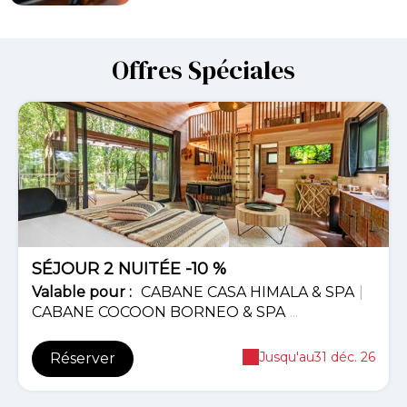
Offres Spéciales
-10%
SÉJOUR 2 NUITÉE -10 %
Valable
pour
:
CABANE CASA HIMALA & SPA
|
CABANE COCOON BORNEO & SPA
...
Jusqu'au
31 déc. 26
Réserver