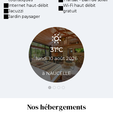
Internet haut-débit
Wi-Fi haut débit
Jacuzzi
gratuit
Jardin paysager
31°C
31
lundi 10 août 2026
mardi 11 
à NAUCELLE
à NAU
Nos hébergements