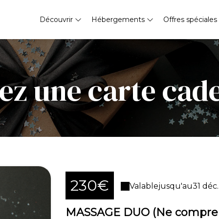
Découvrir
Hébergements
Offres spéciales
ez une carte cad
230€
Valable
jusqu'au
31 déc.
MASSAGE DUO (Ne comprend