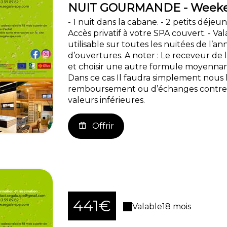
NUIT GOURMANDE - Weeken
- 1 nuit dans la cabane. - 2 petits déje
Accès privatif à votre SPA couvert. - V
utilisable sur toutes les nuitées de l’
d’ouvertures. A noter : Le receveur de l
et choisir une autre formule moyennan
Dans ce cas Il faudra simplement nous l
remboursement ou d’échanges contre d
valeurs inférieures.
Offrir
441€
Valable
18 mois