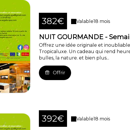
382€
Valable
18 mois
NUIT GOURMANDE - Semaine
Offrez une idée originale et inoubliable
Tropicaluxe. Un cadeau qui rend heure
bulles, la nature. et bien plus...
Offrir
392€
Valable
18 mois