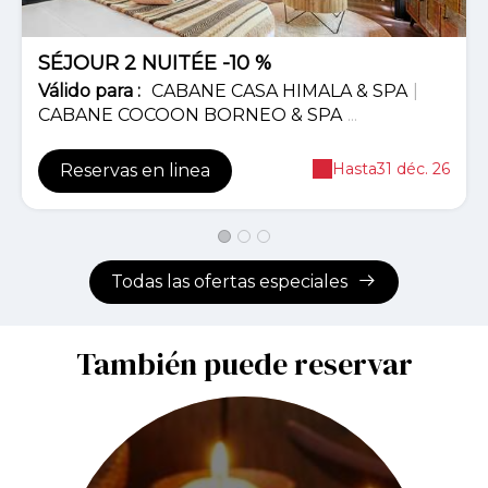
SÉJOUR 2 NUITÉE -10 %
Válido
para
:
CABANE CASA HIMALA & SPA
|
CABANE COCOON BORNEO & SPA
...
Hasta
31 déc. 26
Reservas en linea
Todas las ofertas especiales
También puede reservar