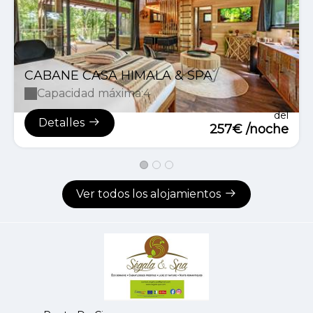
CABANE CASA HIMALA & SPA
Capacidad máxima:4
del
Detalles
257€ /noche
Ver todos los alojamientos